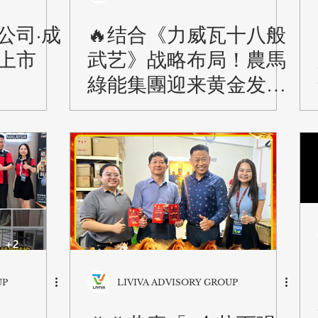
公司·成
🔥结合《力威瓦十八般
上市
武艺》战略布局！農馬
綠能集團迎来黄金发展
时期
UP
LIVIVA ADVISORY GROUP