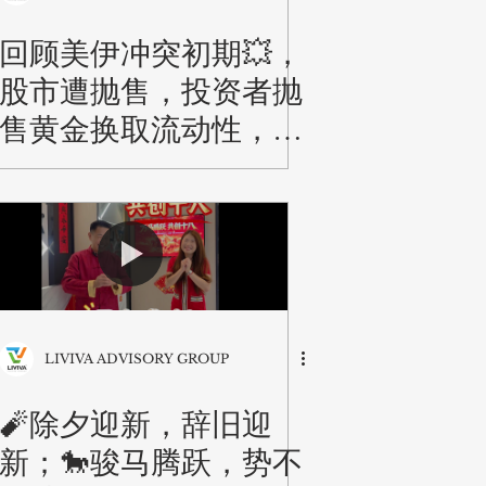
回顾美伊冲突初期💥，
股市遭抛售，投资者抛
售黄金换取流动性，金
价不涨反跌📉，一度累
跌约11％‼️
LIVIVA ADVISORY GROUP
🧨除夕迎新，辞旧迎
新；🐎骏马腾跃，势不