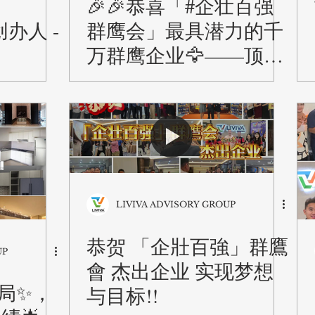
团
🎉🎉恭喜「#企壮百强
 创办人 -
群鹰会」最具潜力的千
万群鹰企业🦅——顶级
包装集团
LIVIVA ADVISORY GROUP
恭贺 「企壯百強」群鷹
UP
會 杰出企业 实现梦想
局✨，
与目标!!