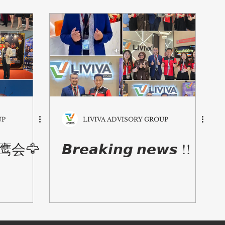
UP
LIVIVA ADVISORY GROUP
鹰会🦅
𝘽𝙧𝙚𝙖𝙠𝙞𝙣𝙜 𝙣𝙚𝙬𝙨 !!