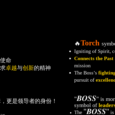
gin Of【TOP CEO STRATEGIC CAMP】T
Torch
🔥
symbo
Igniting of Spirit,
Connects the Past
使命
mission
求
卓越
与
创新
的精神
The Boss’s
fighting
pursuit of
excellen
𝑩𝑶𝑺𝑺
"
"
is mor
标，更是领导者的身份！
symbol of
leader
"
𝑩𝑶𝑺𝑺"
The
is