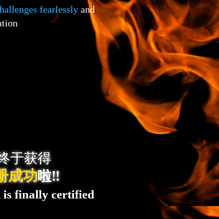
hallenges fearlessly
and
ation
终于获得
册成功
‼️
啦
s finally certified
laysia (MyIPO) !