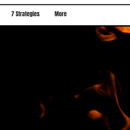
7 Strategies
More
。。。