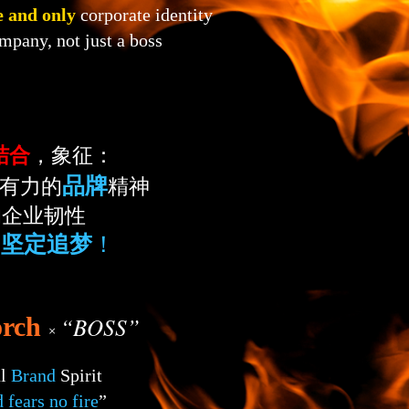
e and only
corporate identity
mpany, not just a boss
结合
，象征：
品牌
而有力的
精神
的企业韧性
，
坚定追梦
！
orch
“BOSS”
×
ul
Brand
Spirit
 fears no fire
”