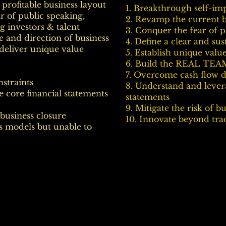
 profitable business layout
1. Breakthrough self-im
r of public speaking,
2. Revamp the current b
ng investors & talent
3. Conquer the fear of p
re and direction of business
4. Define a clear and sus
 deliver unique value
5. Establish unique valu
6. Build the REAL TEA
7. Overcome cash flow 
nstraints
8. Understand and lever
he core financial statements
statements
9. Mitigate the risk of b
 business closure
10. Innovate beyond tra
s models but unable to