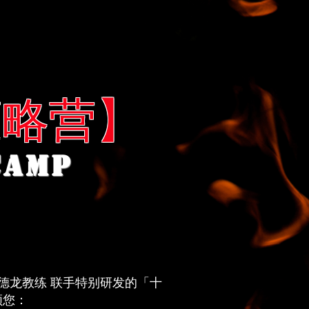
策略营】
 CAMP
蔡德龙教练 联手特别研发的
「十
领您：