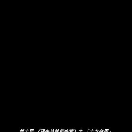
第十届 《顶尖总裁策略营》之 「十方突围」