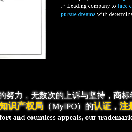
✅ Leading company to
face c
pursue dreams
with determin
年的努力，无数次的上诉与坚持，商标
知识产权局
（
认证
注
MyIPO）的
，
ffort and countless appeals, our trademark i
y
Intellectual Property Corporation of Ma