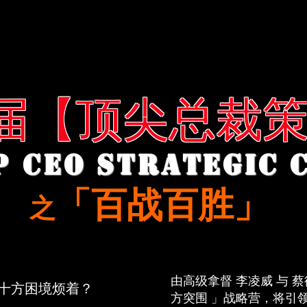
届【顶尖总裁
P CEO STRATEGIC
「百战百胜」
之
由高级拿督 李凌威 与 
十方困境烦着？
方突围 」战略营，将引