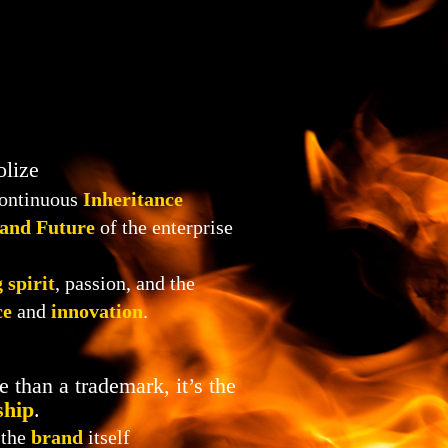
rademark
lize
 continuous
Inheritance
 and Future
of the enterprise
 spirit
, passion, and the
ce
and
innovation
.
e than a trademark, it’s the
ship
.
 the
brand
itself