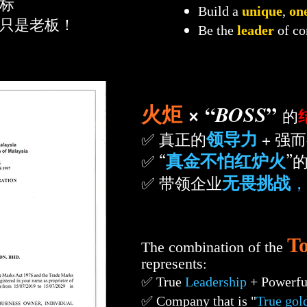
标
Build a
unique
,
on
只是老板！
Be the
leader
of co
火炬
× “
”
BOSS
的
领导力
真正的
+ 强
✅
真金不怕红炉火
✅ “
”
无畏挑战
✅ 带领企业
T
The combination of the
represents
:
✅ True
Leadership
+ Powerf
✅ Company that is "
True gold