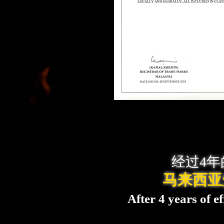
经过4
马来西亚
After 4 years of e
and registered b