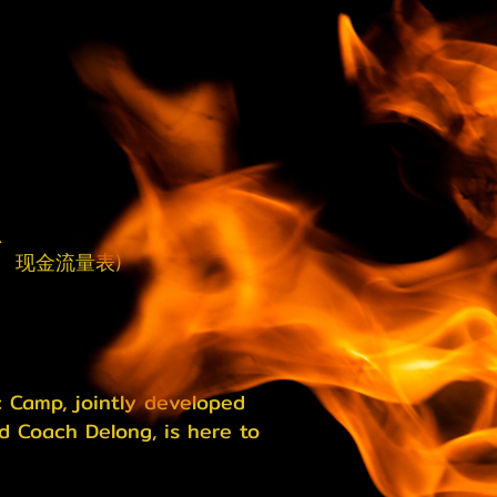
思
 现金流量表)
 Camp, jointly developed
d Coach Delong, is here to