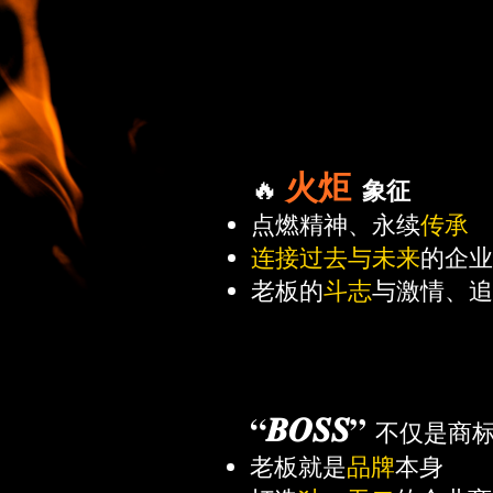
The Ori
火炬
🔥
象征
点燃精神、永续
传承
连接过去与未来
的企业
老板的
斗志
与激情、追
“𝑩𝑶𝑺𝑺”
不仅是商
老板就是
品牌
本身