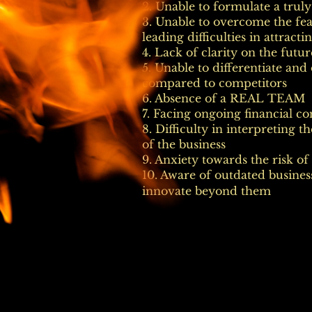
2. Unable to formulate a truly
3. Unable to overcome the fea
leading difficulties in attracti
4. Lack of clarity on the futu
5. Unable to differentiate and
compared to competitors
6. Absence of a REAL TEAM
7. Facing ongoing financial co
8. Difficulty in interpreting t
of the business
9. Anxiety towards the risk of
10. Aware of outdated busines
innovate beyond them