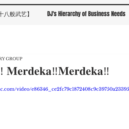
十八般武艺】
DJ's Hierarchy of Business Needs
ORY GROUP
‼️ 𝐌𝐞𝐫𝐝𝐞𝐤𝐚‼️𝐌𝐞𝐫𝐝𝐞𝐤𝐚‼️
tatic.com/video/e86346_ce2fc79c1872408c9c39750a233