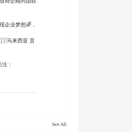
业商企顾问团联
现企业梦想🌈，
🇾马来西亚 贡
-
注：  
See All