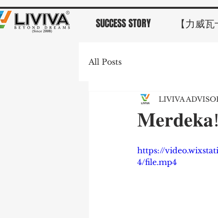
SUCCESS STORY
【力威瓦
All Posts
LIVIVA ADVIS
𝐌𝐞𝐫𝐝𝐞𝐤𝐚
https://video.wixs
4/file.mp4