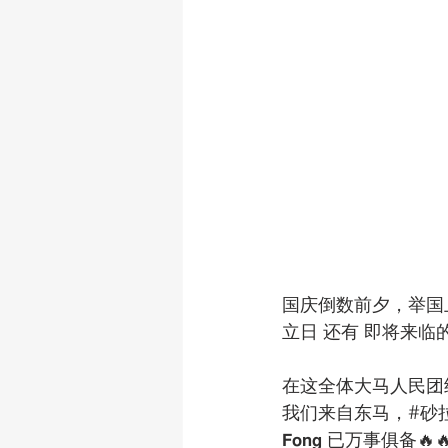
国庆倒数前夕，举国
立日 还有 即将来临的
在这全体大马人民团
我们来自东马，#砂拉越古晋商务中心 (𝐋
𝗙𝗼𝗻𝗴 已万事俱