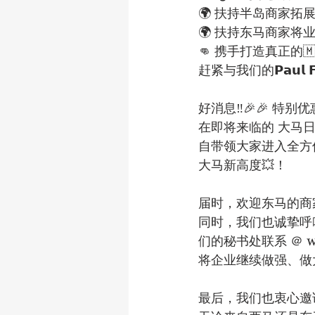
🌍 扶持半岛商家拓
🌍 扶持东马商家将
👊 携手打造真正的
赶紧与我们的𝗣𝗮𝘂𝗹 
好消息‼️🎉🎉 特
在即将来临的 大马日
自带领大家进入全方位
大马新高度💥！
届时，欢迎东马的商
同时，我们也诚挚呼吁
们的秘书处联系 ＠ w
将企业继续做强、做大
最后，我们也衷心邀