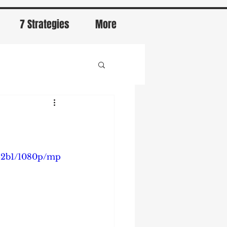
7 Strategies
More
952b1/1080p/mp