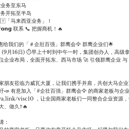
展业务至东马
业务开拓至半岛
🇾「马来西亚业务」！
𝗙𝗼𝗻𝗴 联系 📞 把握商机！🔥
别优惠给我们的「＃企壯百强」群鹰会🦅 群鹰企业们🌟
 (9月16日) ⏱️早上十时到中午一时，集团创办人，高级
企业布局，全面开拓东、西马市场 🚀 引领群鹰企业 与
家朋友莅临力威瓦大厦，让我们携手并肩，共创大马企业
📣 有意加入「#企壮百强」群鹰会🦅 的商家老板与企
a.link/visc10 ，让全国商家老板们一同整合企业资
、做久‼️🔥
请：