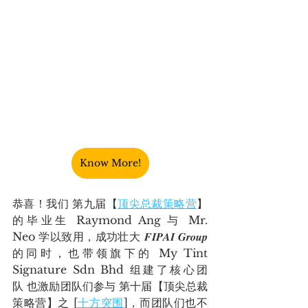
Know More!
恭喜！我们 第九届【
顶尖总裁策略营
】
的毕业生 Raymond Ang 与 Mr. 
Neo 学以致用，成功壮大 𝑭𝑰𝑷𝑨𝑰 𝑮𝒓𝒐𝒖𝒑 
的同时，也带领旗下的 My Tint 
Signature Sdn Bhd 组建了核心团
队 也激励团队们参与 第十届【顶尖总裁
策略营】之 [
十方突围
]，而团队们也不