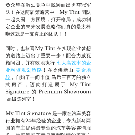
负众望在激烈竞争中脱颖而出勇夺冠军
队！在这两届策略营中，My Tint 团队
一起突围十方困境，打开格局，成功制
定企业的未来发展战略你们真的是太棒
啦这就是一支真正的团队！！
同时，也恭喜My Tint 在实现企业梦想
的道路上迈出了重要一步！配合力威瓦
顾问团，并有效地执行 
七大高效率的企
业融资规划策略
！在柔佛新山 
黄金地
段
，自购了一间市值 马币三百万的独立
式房产，迈向打造属于 My Tint 
Signature 的 Premium Showroom 
 高级陈列室！
My Tint Signature 是一家在汽车美容
行业拥有24年经验的企业，专为新马两
国的车主提供最专业的汽车美容咨询服
务，为每辆爱车量身定制独特的美容方