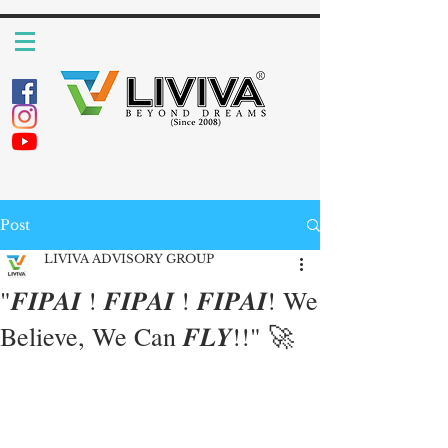
Post
LIVIVA ADVISORY GROUP
"𝑭𝑰𝑷𝑨𝑰 ! 𝑭𝑰𝑷𝑨𝑰 ! 𝑭𝑰𝑷𝑨𝑰! We
Believe, We Can 𝑭𝑳𝒀!!" 🚀