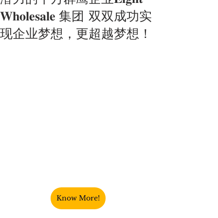
𝐖𝐡𝐨𝐥𝐞𝐬𝐚𝐥𝐞 集团 双双成功实
现企业梦想，更超越梦想！
Know More!