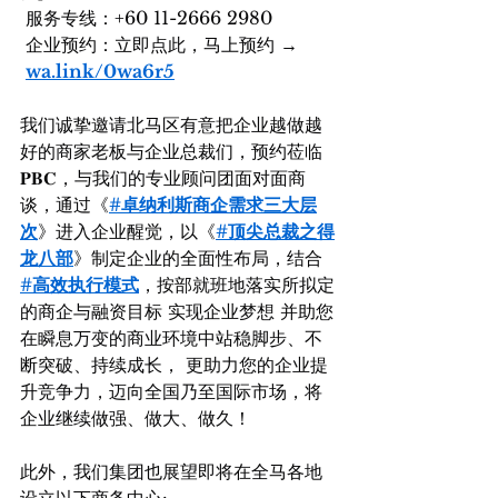
 服务专线：+60 11-2666 2980
 企业预约：立即点此，马上预约 → 
wa.link/0wa6r5
我们诚挚邀请北马区有意把企业越做越
好的商家老板与企业总裁们，预约莅临 
𝐏𝐁𝐂，与我们的专业顾问团面对面商
谈，通过《
#卓纳利斯商企需求三大层
次
》进入企业醒觉，以《
#顶尖总裁之得
龙八部
》制定企业的全面性布局，结合 
#高效执行模式
，按部就班地落实所拟定
的商企与融资目标 实现企业梦想 并助您
在瞬息万变的商业环境中站稳脚步、不
断突破、持续成长， 更助力您的企业提
升竞争力，迈向全国乃至国际市场，将
企业继续做强、做大、做久！
此外，我们集团也展望即将在全马各地