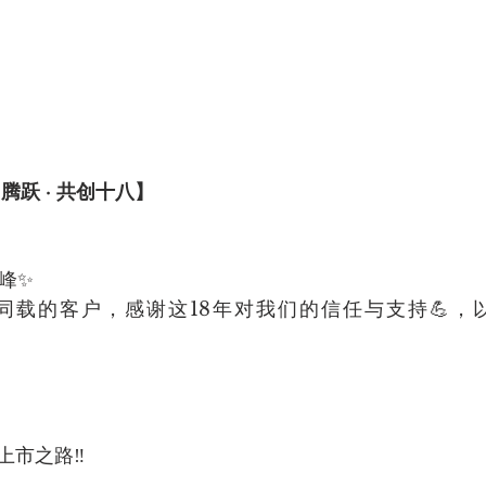
腾跃 · 共创十八】
高峰✨
们同载的客户，感谢这18年对我们的信任与支持💪，
上市之路‼️