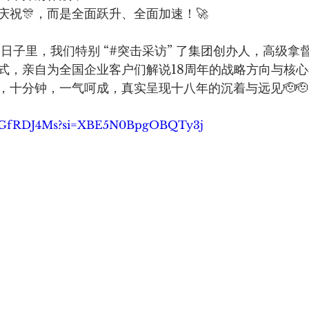
庆祝🎊，而是全面跃升、全面加速！🚀
的日子里，我们特别 “#突击采访” 了集团创办人，高级拿
式，亲自为全国企业客户们解说18周年的战略方向与核心布
，十分钟，一气呵成，真实呈现十八年的沉着与远见🫡🫡
0pjGfRDJ4Ms?si=XBE5N0BpgOBQTy3j