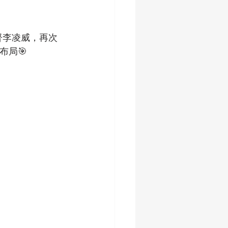
督李凌威，再次
局🎯 