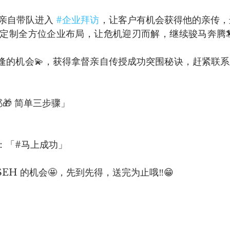
亲自带队进入 
#企业拜访
，让客户有机会获得他的亲传，
定制全方位企业布局，让危机迎刃而解，继续骏马奔腾🏇
难逢的机会💫，获得拿督亲自传授成功突围秘诀，赶紧联
🎁 简单三步骤」
nt：「#马上成功」
SEH 的机会🤩，先到先得，送完为止哦‼️😁