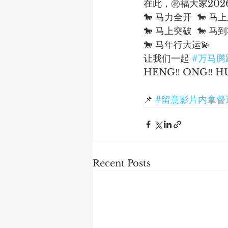
在此，㊗️福大家202
🐎 马力全开  🐎 马
🐎 马上突破  🐎 马
🐎 马年行大运💫
让我们一起 
#万马腾
HENG‼️ ONG‼️ HU
📌 
#留意影片内拿督
Recent Posts