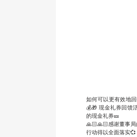
如何可以更有效地回
💰🎁 现金礼券回馈
的现金礼券🎫
🙏🏻🙏🏻感谢
行动得以全面落实💞