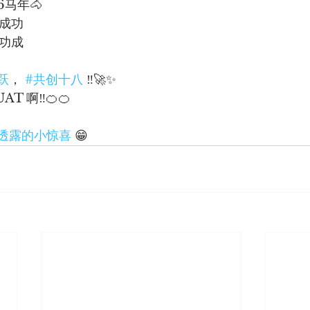
6马年🐴
上成功
到功成
跃
， 
#共创十八
 ‼️🚀✨
AT 啊‼️🍊🍊
透露的小惊喜
 😁