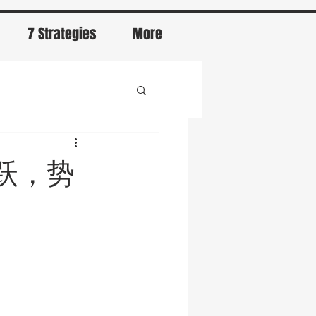
7 Strategies
More
跃，势