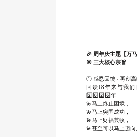
🎉 周年庆主题【万马
🎯 三大核心宗旨
① 感恩回馈 · 再创
回馈18年来与我
2️⃣0️⃣2️⃣6️⃣年：
💫马上终止困境，
💫马上突围成功，
💫马上财福兼收，
💫甚至可以马上迈向