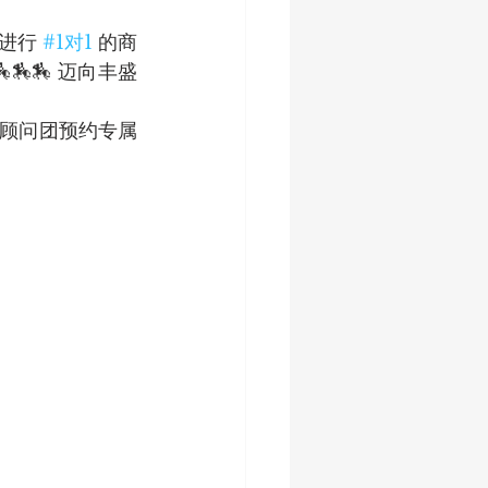
进行 
#1对1
 的商
🏇 迈向丰盛
系顾问团预约专属