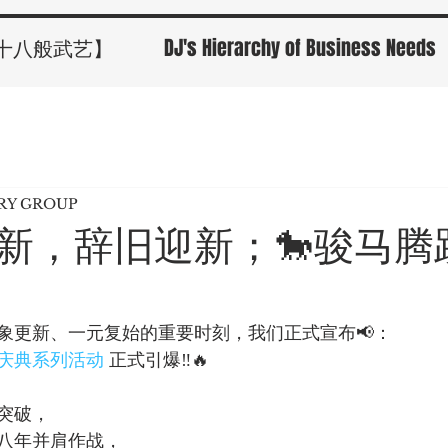
十八般武艺】
DJ's Hierarchy of Business Needs
ORY GROUP
迎新，辞旧迎新；🐎骏马腾
象更新、一元复始的重要时刻，我们正式宣布📢：
年庆典系列活动
 正式引爆‼️🔥
突破，
八年并肩作战，