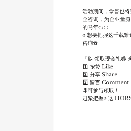
活动期间，拿督也将
企咨询，为企业量身
的马年🍊🍊
✊ 想要把握这千载
咨询☎️
「📝 领取现金礼券 
1️⃣ 按赞 Like
2️⃣ 分享 Share
3️⃣ 留言 Comme
即可参与领取！
赶紧把握✊ 这 HOR