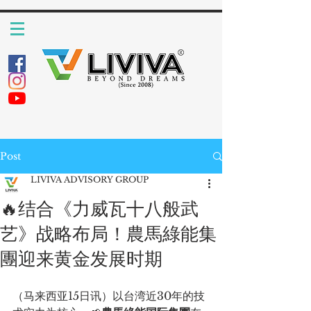
Post
LIVIVA ADVISORY GROUP
🔥结合《力威瓦十八般武
艺》战略布局！農馬綠能集
團迎来黄金发展时期
（马来西亚15日讯）以台湾近30年的技