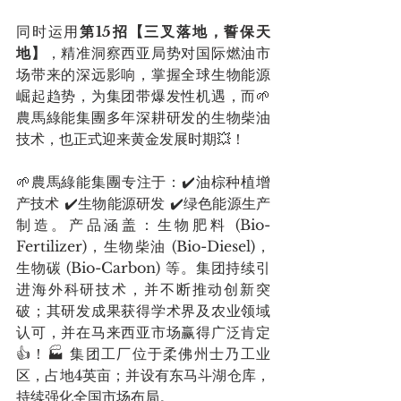
同时运用
第15招【三叉落地，誓保天
地】
，精准洞察西亚局势对国际燃油市
场带来的深远影响，掌握全球生物能源
崛起趋势，为集团带爆发性机遇，而🌱
農馬綠能集團多年深耕研发的生物柴油
技术，也正式迎来黄金发展时期💥！
🌱農馬綠能集團专注于：✔️油棕种植增
产技术 ✔️生物能源研发 ✔️绿色能源生产
制造。产品涵盖：生物肥料 (Bio-
Fertilizer)，生物柴油 (Bio-Diesel)，
生物碳 (Bio-Carbon) 等。集团持续引
进海外科研技术，并不断推动创新突
破；其研发成果获得学术界及农业领域
认可，并在马来西亚市场赢得广泛肯定
👍！🏭 集团工厂位于柔佛州士乃工业
区，占地4英亩；并设有东马斗湖仓库，
持续强化全国市场布局。