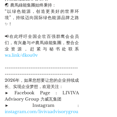
🌏 農馬綠能集團始终秉持：
“以绿色能源，创造更美好的世界环
境”，持续迈向国际绿色能源品牌之路
✨！
📢在此呼吁全国企壮百强群鹰会会员
们，有兴趣与🌱農馬綠能集團，整合企
业资源，赶紧与秘书处联系 
wa.link/dkou0v
----------------------------------------
-------------------------------------
2026年，如果您想要让您的企业持续成
长、实现企业梦想，欢迎关注：
► Facebook Page : LIVIVA 
Advisory Group 力威瓦集团
► Instagram : 
instagram.com/livivaadvisorygrou