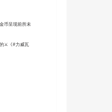
让金币呈现前所未
⚔️《#力威瓦