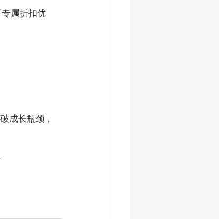
尊享专属折扣优
突破成长瓶颈，
-