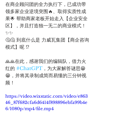
在商企顾问团的全力执行下，已成功带
领多家企业逆境突围🔥、取得实质性成
果🌟 帮助商家老板开始走入【企业安全
区】，并且打造独一无二的商业模式！
✨✨
🤔🤔 到底什么是 力威瓦集团【商企咨询
模式】呢 ⁉️
🙏🙏在此，感谢我们的编辑队，借力火
红的 
#ChatGPT
，为大家解答谜思😁
😁，并将其录制成简而易懂的三分钟视
频！
https://video.wixstatic.com/video/e863
46_87f682cfa6d6414f898896ebfa99b4e
6/1080p/mp4/file.mp4