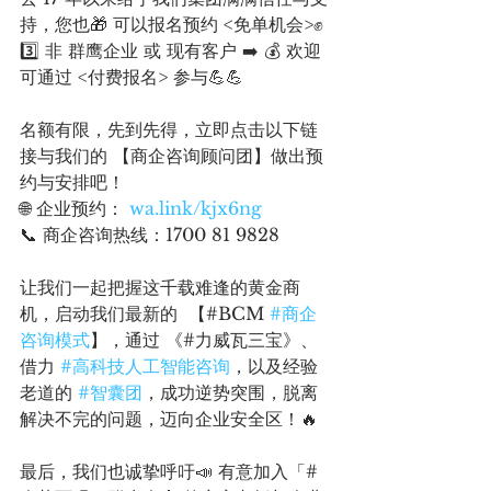
持，您也🎁 可以报名预约 <免单机会>✊
3️⃣ 非 群鹰企业 或 现有客户 ➡️ 💰 欢迎
可通过 <付费报名> 参与💪💪
名额有限，先到先得，立即点击以下链
接与我们的 【商企咨询顾问团】做出预
约与安排吧！
🌐 企业预约： 
wa.link/kjx6ng
📞 商企咨询热线：1700 81 9828
让我们一起把握这千载难逢的黄金商
机，启动我们最新的  【#BCM 
#商企
咨询模式
】，通过 《#力威瓦三宝》、
借力 
#高科技人工智能咨询
，以及经验
老道的 
#智囊团
，成功逆势突围，脱离
解决不完的问题，迈向企业安全区！🔥 
最后，我们也诚挚呼吁📣 有意加入「#