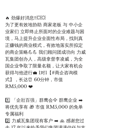
🔥 劲爆好消息‼️💥💥
为了更有效地协助 商家老板 与 中小企
业家们 立即终止所面对的企业难题与困
境，马上提升企业全面性布局，找到真
正赚钱的商业模式，有效地落实所拟定
的商企策略💪💪 我们顾问团成功向 力威
瓦集团创办人，高级拿督李凌威，为全
国企业争取了限量名额，让大家有机会
获得与他进行💼 1对1【#商企咨询模
式】，长达⏰ 60分钟，市值 
RM5,000 ❤️
1️⃣ 「企壯百强」群鹰会🦅 群鹰企业 ➡️ 
将优先享有 🎁 市值 RM5,000 的免单
专属福利
2️⃣ 力威瓦集团现有客户 ➡️ 🙏 感谢您过
去 17 年以来给予我们集团满满信任与支