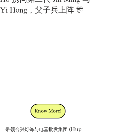
Yi Hong，父子兵上阵 🎊
Know More!
带领合兴灯饰与电器批发集团 (Hup 