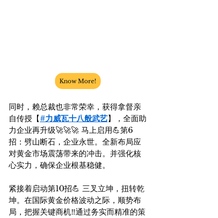
Know More!
同时，赖总裁也非常荣幸，获得拿督亲
自传授【
#力威瓦十八般武艺
】，全面助
力企业再升级🚀🚀🚀 马上启用💪第6
招：劈山断石，企业永世。全新布局应
对黄金市场震荡带来的冲击。并强化核
心实力，确保企业根基稳健。
紧接着启动第10招💪 三叉立坤，扭转乾
坤。在国际黄金价格波动之际，顺势布
局，把握关键商机‼️通过务实而精准的策