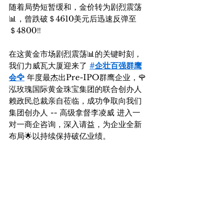
随着局势短暂缓和，金价转为剧烈震荡
📊，曾跌破＄4610美元后迅速反弹至
＄4800
‼️
在这黄金市场剧烈震荡📊的关键时刻，
我们力威瓦大厦迎来了 
#企壮百强群鹰
会
🦅
 年度最杰出Pre-IPO群鹰企业，🌹
泓玫瑰国际黄金珠宝集团的联合创办人
赖政民总裁亲自莅临，成功争取向我们
集团创办人 -- 高级拿督李凌威 进入一
对一商企咨询，深入请益，为企业全新
布局🌟以持续保持破亿业绩。