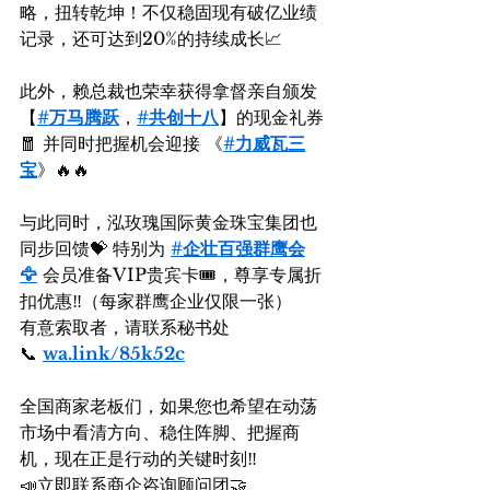
略，扭转乾坤！不仅稳固现有破亿业绩
记录，还可达到20%的持续成长📈
此外，赖总裁也荣幸获得拿督亲自颁发
【
#万马腾跃
，
#共创十八
】的现金礼券
🧧 并同时把握机会迎接 《
#力威瓦三
宝
》🔥🔥  
与此同时，泓玫瑰国际黄金珠宝集团也
同步回馈💝 特别为 
#企壮百强群鹰会
🦅
 会员准备VIP贵宾卡🎟️，尊享专属折
扣优惠‼️（每家群鹰企业仅限一张）
有意索取者，请联系秘书处
📞 
wa.link/85k52c
全国商家老板们，如果您也希望在动荡
市场中看清方向、稳住阵脚、把握商
机，现在正是行动的关键时刻‼️
📣立即联系商企咨询顾问团🤝